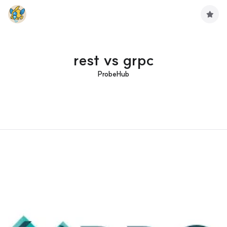
구
독
하
기
rest vs grpc
ProbeHub