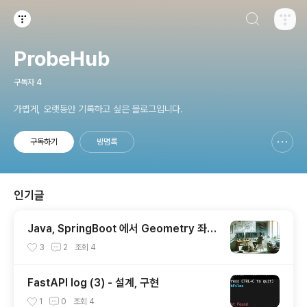
검색하기
티스토리
ProbeHub
구독자
4
가볍게, 오랫동안 기록하고 싶은 블로그입니다.
구독하기
방명록
신고하기 레이어
열기
인기글
Java, SpringBoot 에서 Geometry 좌표
핸들링
3
2
조회
4
FastAPI log (3) - 설계, 구현
1
0
조회
4