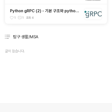
Python gRPC (2) - 기본 구조와 python
구현
1
1
조회
4
탐구 생활/MSA
분류 전체보기
주요 글 목록
글이 없습니다.
의안내