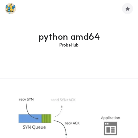
구
독
하
기
python amd64
ProbeHub