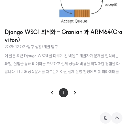
Django WSGI 최적화 - Granian 과 ARM64(Gra
viton)
2025.12.02
·
탐구 생활/개발 탐구
이 글은 최근 Django WSGI 를 다루게 된 백엔드 개발자가 문제를 인식하는
과정, 실험을 통해 데이터를 확보하고 실제 성능과 비용을 최적화한 경험을 다
룹니다. TL;DR공식문서를 따르는게 아닌 실제 운영 환경에 맞춰 파라미터를
튜닝하고, linux/amd64 를 linux/arm64 로 교체하여 Req/s 지표를 2배 높
일 수 있었습니다.Gunicorn, gthread 기반 HTTP 서버를 Granian 으로 교체
1
하여 부하 상황에서 발생하던 502 에러를 방지했습니다.1. 문제 정의 및 가설
수립"왜 우리 서비스만 Task가 70%나 더 많을까?" AWS 콘솔을 모니터링하
던 중, 타 프로덕트 대비 비정상적으로 높은 ECS Task 수와 일일 최대 6만 건
에 달하는 502 Bad Gateway 에러..
테
상
마
단