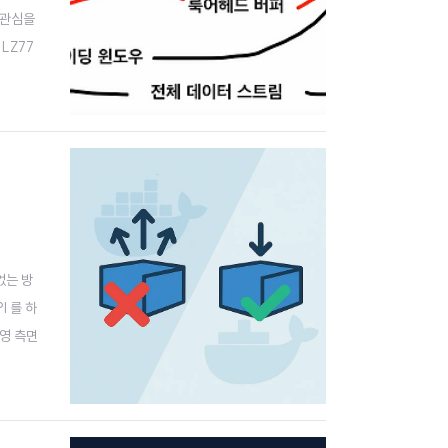
에 관심을
LZ77
 근간이
없는 방
 를 하
영 측면
받아 좀