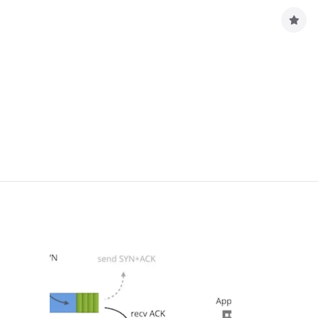
구
독
하
기