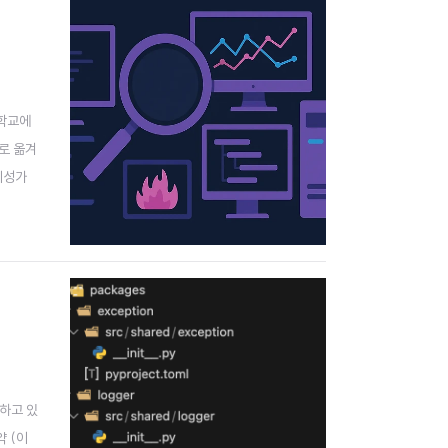
 학교에
로 옮겨
시성가
 수 있는
용하고 있
약 (이