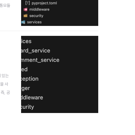
공통모듈
rojec
에 있는
을 사
즉, 공
을 공