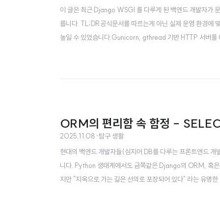
이 글은 최근 Django WSGI 를 다루게 된 백엔드 개발자
룹니다. TL;DR공식문서를 따르는게 아닌 실제 운영 환경에 맞춰 파
높일 수 있었습니다.Gunicorn, gthread 기반 HTTP 서
가설 수립"왜 우리 서비스만 Task가 70%나 더 많을까?" A
6만 건에 달하는 502 Bad Gateway 에러..
ORM의 편리함 속 함정 - SELE
2025.11.08
·
탐구 생활
현대의 백엔드 개발자들(심지어 DB를 다루는 프론트엔드 개발까지)
니다. Python 생태계에서도 금쪽같은 Django의 ORM, 혹
지만 "지옥으로 가는 길은 선의로 포장되어 있다" 라는 유명한
상은 널리 알려져있는 반면, 무심코 날리고 있는 SELECT * 
능에 집착하는 개발자 중 한명으로서 ORM 의 또다른 함정을 