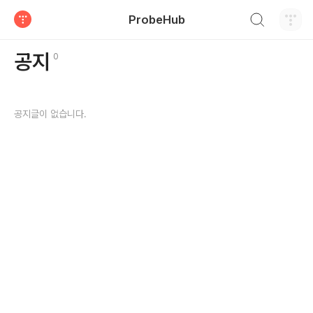
검색하기
ProbeHub
티스토리
공지글갯수
공지
0
공지글이 없습니다.