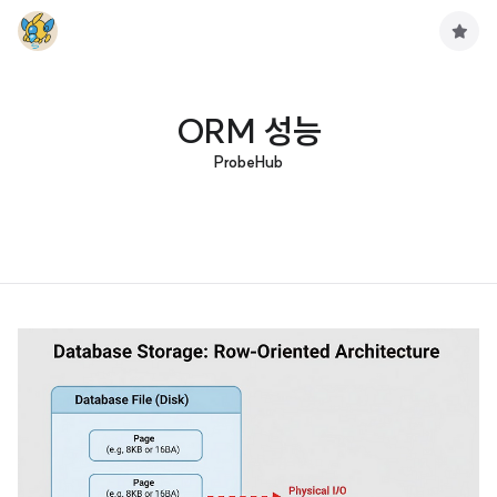
구
독
하
기
ORM 성능
ProbeHub