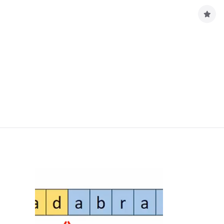
구
독
하
기