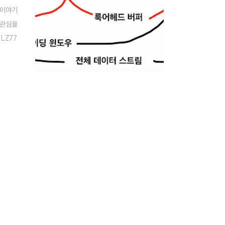
해 이야기
에 관심을
LZ77
 근간이