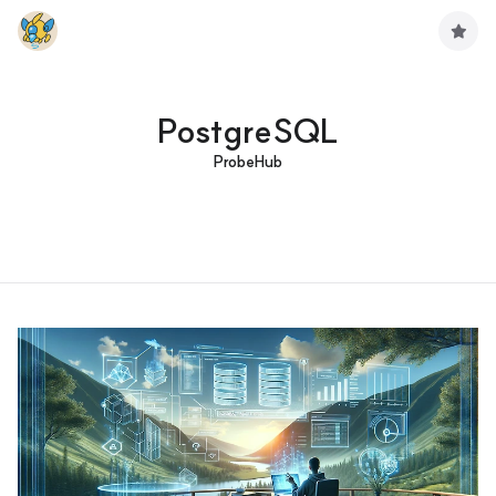
구
독
하
기
PostgreSQL
ProbeHub