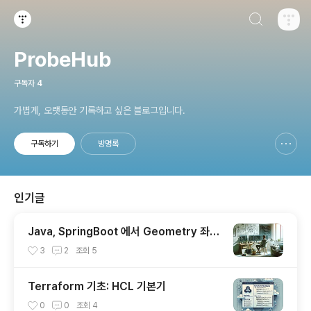
검색하기
티스토리
ProbeHub
구독자
4
가볍게, 오랫동안 기록하고 싶은 블로그입니다.
구독하기
방명록
신고하기 레이어
열기
인기글
Java, SpringBoot 에서 Geometry 좌표
핸들링
3
2
조회
5
Terraform 기초: HCL 기본기
0
0
조회
4