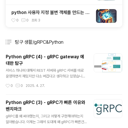
python 사용자 지정 불변 객체를 만드는 3
가지 방법
0
0
조회
3
탐구 생활/gRPC&Python
분류 전체보기
주요 글 목록
Python gRPC (4) - gRPC gateway 에
대한 탐구
글 내용
서비스 하나에 대해서 REST 서버와 gRPC 서버를 따로
운영하면서 재밌지만 다소 버겁다고 생각하고 있었습니다.
그러던중 GraphQL까지 추가되었지요. 내부 비지니스 로
작성시간
0
0
2025. 4. 27.
직은 통합했더라도 여러 프로토콜을 운영하는건 공부할 내
용도 많고 어떤일이 발생할지 불명확하여 두려운 일입니
다. REST, gRPC, GraphQL 이 셋을 하나로 혹은 둘로만
Python gRPC (3) - gRPC가 빠른 이유와
줄일 수 있어도 참 좋겠다고 생각하고 찾아보던중 gRPC
벤치마크
Gateway 라는 개념을 발견했고 이를 공부해보았습니다.
글 내용
과연 현실적으로 개발 공수를 줄일 수 있을지, 그리고 운영
gRPC를 왜 써야했는지, 그리고 어떻게 구현해야하는지
하면서 추가적인 이슈를 만들어내지는 않을지 알아보았습
알아봤습니다. 이제는 그래서 도대체 왜 gRPC가 빠른건
니다.gRPC gateway개념gRPC Gateway는 gRPC 서
지 이론적인 배경을 정리하겠습니다.gRPC 성능의 핵심