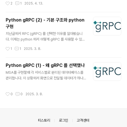
작성시간
2
1
2025. 4. 13.
버를 HTTP/JSON API처럼 사용할 수 있게 중간에서 변
이론gRPC가 빠른 가장 큰 이유는 통신 계층의 개선(HTT
환해주는 서버..
P/2)과 데이터 표현 방식의 개선(Protocol Buffers)에
있습니다. HTTP/2가 제공하는 멀티플렉싱, 헤더 압축 등
Python gRPC (2) - 기본 구조와 python
의 기능과, 프로토콜 버퍼를 통한 바이너리 데이터 직렬화
구현
가 결합되어 지연을 줄이고 처리량을 높입니다. 주요 이론
글 내용
적 요소를 정리하면 다음과 같습니다.HTTP/2 멀티플렉
지난글에서 RPC (gRPC) 를 선택한 이유를 알아봤습니
싱오늘날에 일반적인 웹 통신은 HTTP/1.1 버전을 따릅니
다. 이제는 python 에서 어떻게 gRPC 를 사용할 수 있는
다. 하지만 gRPC는 HTTP/2를 따르도록 되어 있으며, H
지 공유하겠습니다..proto 파일RPC는 엄격한 규칙을 따
작성시간
1
1
2025. 3. 8.
TTP/2는 하나의 TCP 연결에서 동시에 여러 요청과 응답
르기 때문에 IDL(Interface Definication Language)
을 주고받을..
이 제공됩니다. 특히 구글에서 만들고 배포하는 gRPC는
관련 문서와 tool이 잘 구비되어 있어서 구현하기 용이합
Python gRPC (1) - 왜 gRPC 를 선택했나
니다. gRPC를 구현하기 위해 가장 먼저 해야할 것은 서버
글 내용
MSA를 구현할때 각 서비스별로 분리된 데이터베이스를
와 메시지 규약을 정하는것입니다. 이러한 규약은 .proto
관리합니다. 이 상황에서 화면으로 전달될 데이터가 하나
파일에 정의됩니다.Service 와 MessagegRPC는 Ser
의 서비스에 국한될 가능성은 거의 없을 것입니다. 이때 BF
vice를 통해서 호출될 함수를 정의하고, Message 를 통
F 와 같이 각 서비스와 통신하여 데이터를 모아주는 역할을
해서 호출 파라미터, 응답 값을 정의합니다.아래 예제는 pr
작성시간
0
0
2025. 3. 8.
하는 서비스가 존재하게 됩니다.이때 데이터를 동기화하는
otobuf bestpractice..
다양한 패턴이 있지만, 실시간으로 데이터를 동기화해야하
는 경우에는 gRPC 가 적합하다 판단했습니다. 이 글에서
는 왜 그렇게 생각했는지 정리했습니다.MSA 에서 데이터
동기화 패턴Chris Richardson의 Microservice Patt
의안내
티스토리
로그인
고객센터
ern에 따르면 이라는 용어가 적합하지 않을 수 있습니다.