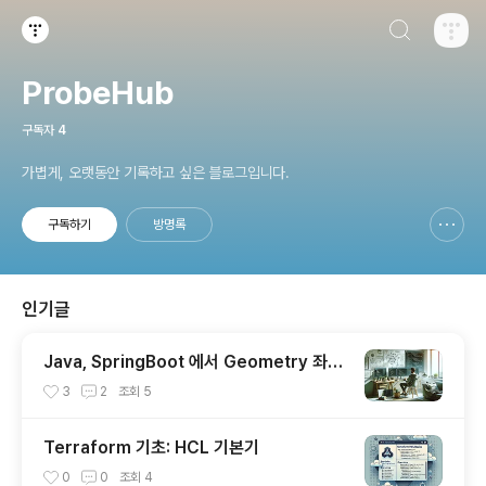
검색하기
티스토리
ProbeHub
구독자
4
가볍게, 오랫동안 기록하고 싶은 블로그입니다.
구독하기
방명록
신고하기 레이어
열기
인기글
Java, SpringBoot 에서 Geometry 좌표
핸들링
3
2
조회
5
Terraform 기초: HCL 기본기
0
0
조회
4