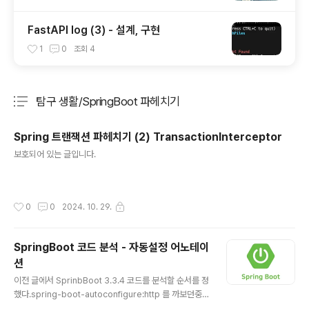
FastAPI log (3) - 설계, 구현
1
0
조회
4
탐구 생활/SpringBoot 파헤치기
분류 전체보기
주요 글 목록
Spring 트랜잭션 파헤치기 (2) TransactionInterceptor
글 내용
보호되어 있는 글입니다.
작성시간
0
0
2024. 10. 29.
SpringBoot 코드 분석 - 자동설정 어노테이
션
글 내용
이전 글에서 SprinbBoot 3.3.4 코드를 분석할 순서를 정
했다.spring-boot-autoconfigure:http 를 까보던중 S
pringBoot 를 이용해 코드를 쓸때 직접적으로 사용하지