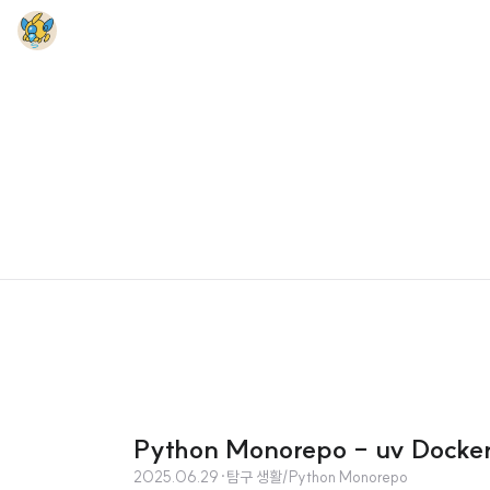
Python Monorepo - uv Doc
2025.06.29
·
탐구 생활/Python Monorepo