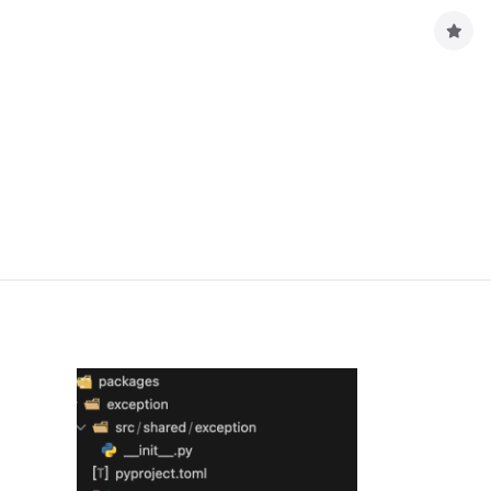
구
독
하
기