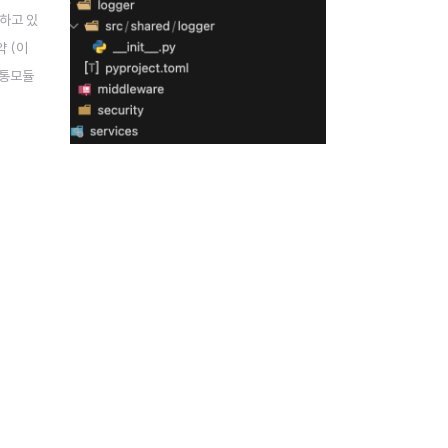
용하고 있
약 (이
공통모듈
rojec