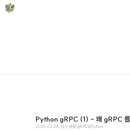
Python gRPC (1) - 왜 gRPC
2025.03.08
·
탐구 생활/gRPC&Python