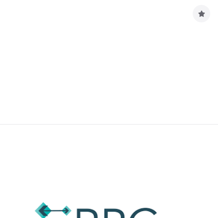
구
독
하
기