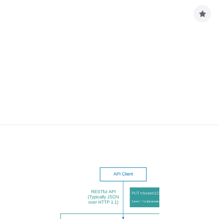
구
독
하
기