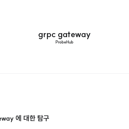
grpc gateway
ProbeHub
ateway 에 대한 탐구