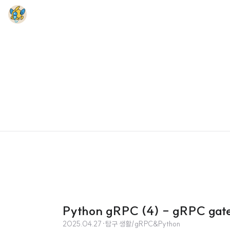
Python gRPC (4) - gRPC g
2025.04.27
·
탐구 생활/gRPC&Python