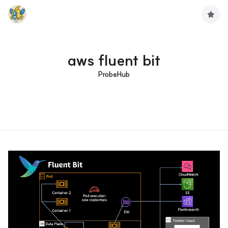
구
독
하
기
aws fluent bit
ProbeHub