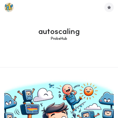
구
독
하
기
autoscaling
ProbeHub