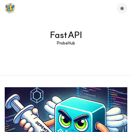
구
독
하
기
FastAPI
ProbeHub