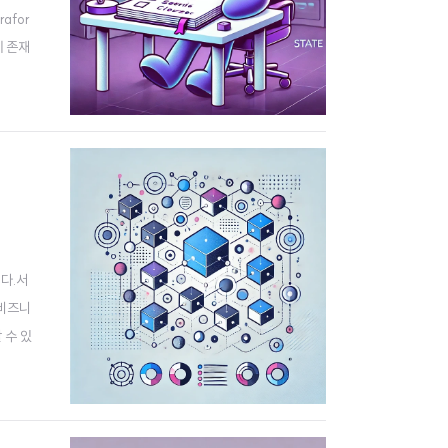
afor
에 존재
로 저장이
다.서
 비즈니
 수 있
까요?M