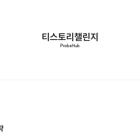
티스토리챌린지
ProbeHub
략