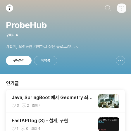
검색하기
티스토리
ProbeHub
구독자
4
가볍게, 오랫동안 기록하고 싶은 블로그입니다.
구독하기
방명록
신고하기 레이어
열기
인기글
Java, SpringBoot 에서 Geometry 좌표
핸들링
3
2
조회
4
FastAPI log (3) - 설계, 구현
1
0
조회
4