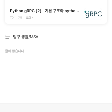
Python gRPC (2) - 기본 구조와 python
구현
1
1
조회
4
탐구 생활/MSA
분류 전체보기
주요 글 목록
글이 없습니다.
의안내