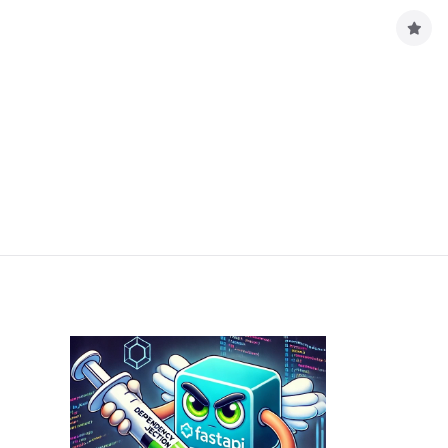
구
독
하
기