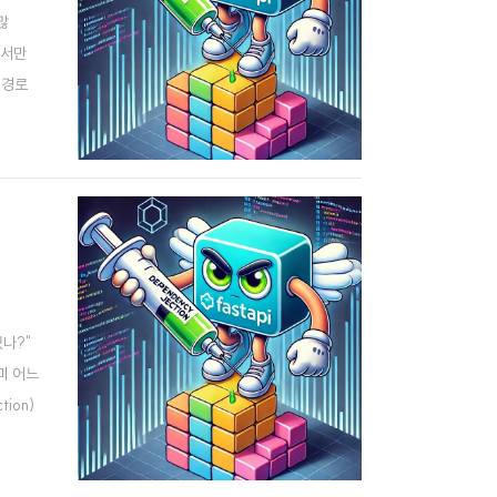
많
에서만
 경로
호출하여
있나?"
미 어느
ion)
Fast