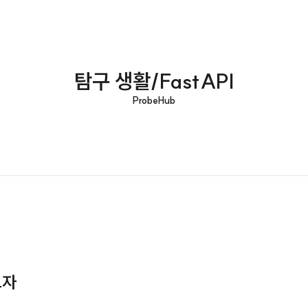
탐구 생활/FastAPI
ProbeHub
보자