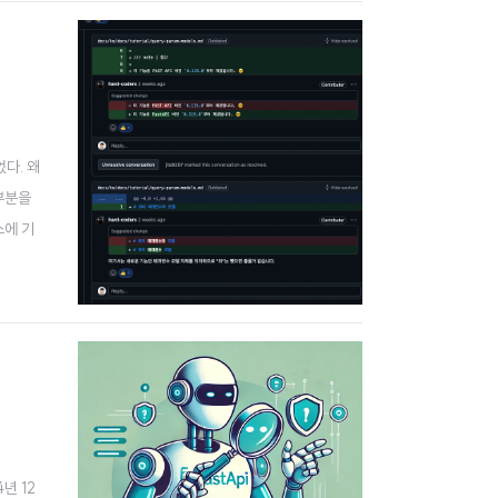
었다. 왜
대부분을
스에 기
걸림돌이
4년 12