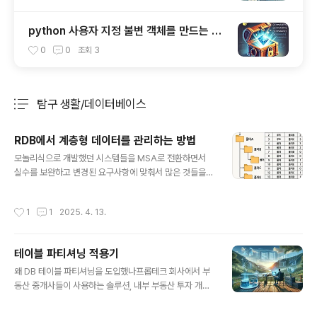
python 사용자 지정 불변 객체를 만드는 3
가지 방법
0
0
조회
3
탐구 생활/데이터베이스
분류 전체보기
주요 글 목록
RDB에서 계층형 데이터를 관리하는 방법
글 내용
모놀리식으로 개발했던 시스템들을 MSA로 전환하면서
실수를 보완하고 변경된 요구사항에 맞춰서 많은 것들을
바꾸고 있습니다. 특히 부동산 프로젝트 관리 도메인을 마
이크로 서비스로 만들때는 다양한 프로젝트 관련 메타데이
작성시간
1
1
2025. 4. 13.
터들을 RDB에서 어떻게 관리할지 고민이 되었습니다. 어
떤 문제를 인지했는지, 어떻게 해결했는지 공유하겠습니
다.문제인지프로젝트 관리를 위해서는 프로젝트에 적절히
테이블 파티셔닝 적용기
메타데이터를 부여해야했습니다. 이러한 메타데이터는 N
글 내용
개로 늘어날수도 있으며, 심지어 하나의 메타데이터 카테
왜 DB 테이블 파티셔닝을 도입했나프롭테크 회사에서 부
고리 안에서 위계가 생겨나는 중이었죠. 처음에는 가볍게
동산 중개사들이 사용하는 솔루션, 내부 부동산 투자 개발
생각했습니다. "000 이라는 카테고리에 하위 개념이 생기
팀이 사용하는 솔루션을 만들고 운영주입니다. 이러한 솔
면 테이블 하나 더 만들지 뭐!" 하지만 얼마 지나지않아 그
루션을 위해 부동산 공공데이터 베이스를 구축, 운영중인