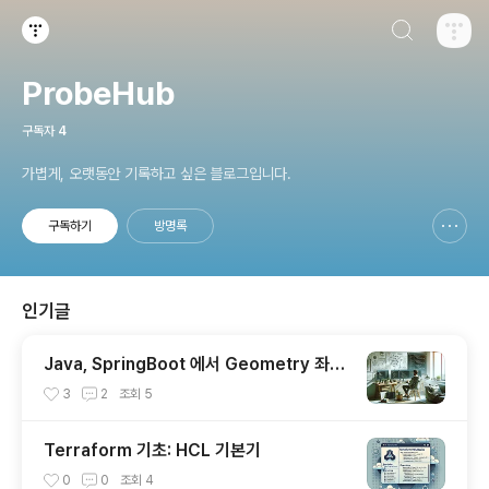
검색하기
티스토리
ProbeHub
구독자
4
가볍게, 오랫동안 기록하고 싶은 블로그입니다.
구독하기
방명록
신고하기 레이어
열기
인기글
Java, SpringBoot 에서 Geometry 좌표
핸들링
3
2
조회
5
Terraform 기초: HCL 기본기
0
0
조회
4